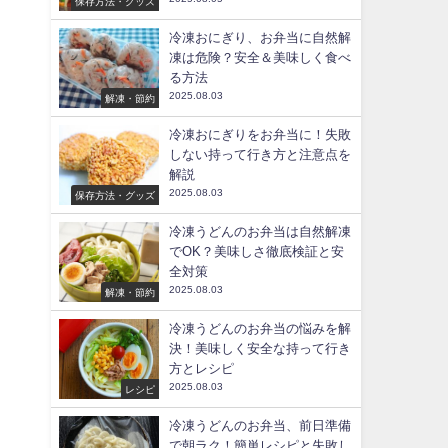
保存方法・グッズ
冷凍おにぎり、お弁当に自然解
凍は危険？安全＆美味しく食べ
る方法
2025.08.03
解凍・節約
冷凍おにぎりをお弁当に！失敗
しない持って行き方と注意点を
解説
2025.08.03
保存方法・グッズ
冷凍うどんのお弁当は自然解凍
でOK？美味しさ徹底検証と安
全対策
2025.08.03
解凍・節約
冷凍うどんのお弁当の悩みを解
決！美味しく安全な持って行き
方とレシピ
2025.08.03
レシピ
冷凍うどんのお弁当、前日準備
で朝ラク！簡単レシピと失敗し