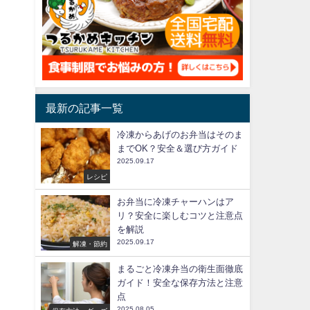
最新の記事一覧
冷凍からあげのお弁当はそのま
までOK？安全＆選び方ガイド
2025.09.17
レシピ
お弁当に冷凍チャーハンはア
リ？安全に楽しむコツと注意点
を解説
2025.09.17
解凍・節約
まるごと冷凍弁当の衛生面徹底
ガイド！安全な保存方法と注意
点
2025.08.05