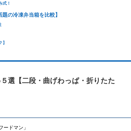
み式！
で話題の冷凍弁当箱を比較】
性
？】
め５選【二段・曲げわっぱ・折りたた
「フードマン」