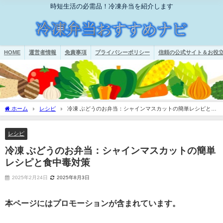
時短生活の必需品！冷凍弁当を紹介します
HOME
運営者情報
免責事項
プライバシーポリシー
信頼の公式サイト＆お役立
ホーム
レシピ
冷凍 ぶどうのお弁当：シャインマスカットの簡単レシピと食
中毒対策
レシピ
冷凍 ぶどうのお弁当：シャインマスカットの簡単
レシピと食中毒対策
2025年2月24日
2025年8月3日
本ページにはプロモーションが含まれています。