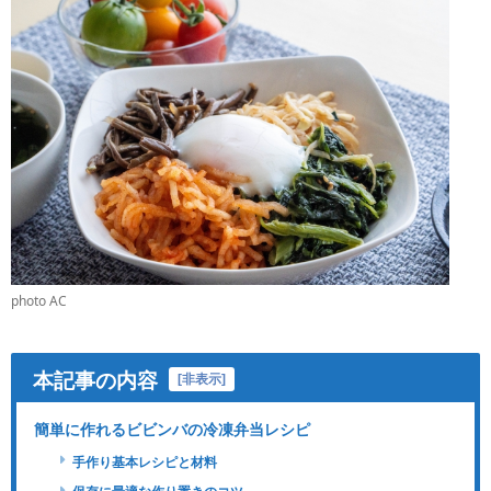
photo AC
本記事の内容
[
非表示
]
簡単に作れるビビンバの冷凍弁当レシピ
手作り基本レシピと材料